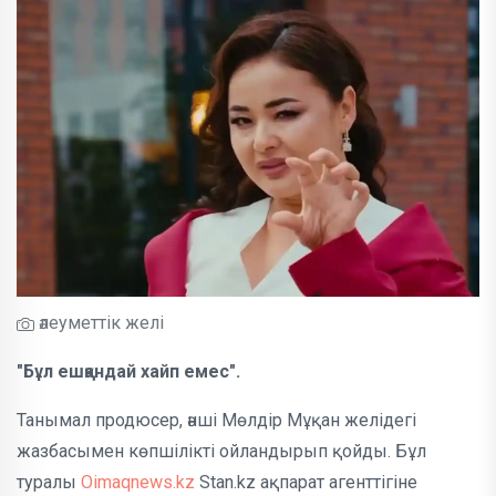
әлеуметтік желі
"Бұл ешқандай хайп емес".
Танымал продюсер, әнші Мөлдір Мұқан желідегі
жазбасымен көпшілікті ойландырып қойды. Бұл
туралы
Oimaqnews.kz
Stan.kz ақпарат агенттігіне