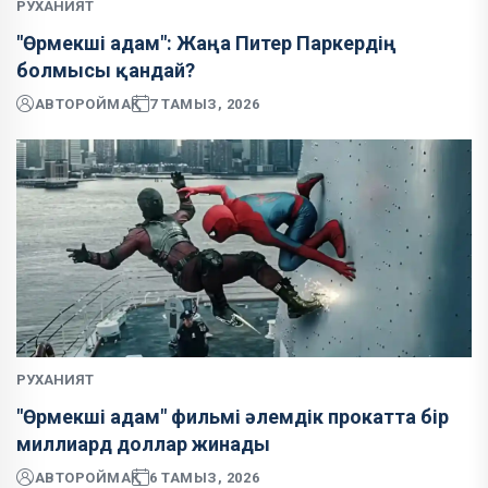
РУХАНИЯТ
"Өрмекші адам": Жаңа Питер Паркердің
болмысы қандай?
АВТОР
ОЙМАҚ
7 ТАМЫЗ, 2026
РУХАНИЯТ
"Өрмекші адам" фильмі әлемдік прокатта бір
миллиард доллар жинады
АВТОР
ОЙМАҚ
6 ТАМЫЗ, 2026