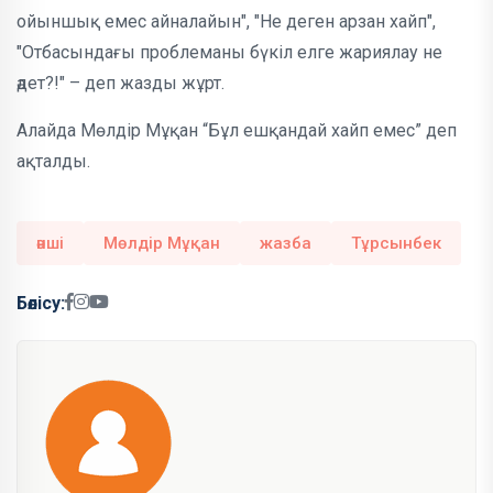
ойыншық емес айналайын", "Не деген арзан хайп",
"Отбасындағы проблеманы бүкіл елге жариялау не
әдет?!" – деп жазды жұрт.
Алайда Мөлдір Мұқан “Бұл ешқандай хайп емес” деп
ақталды.
әнші
Мөлдір Мұқан
жазба
Тұрсынбек
Бөлісу: