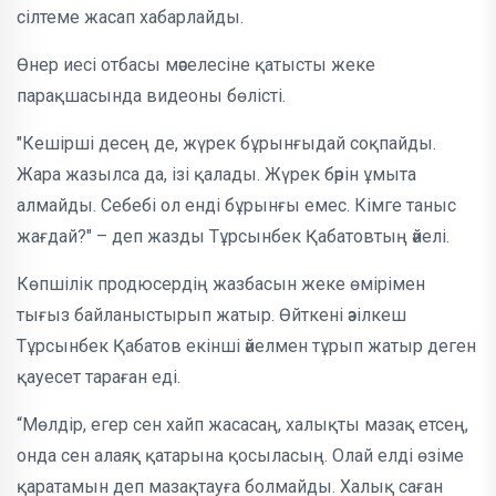
сілтеме жасап хабарлайды.
Өнер иесі отбасы мәселесіне қатысты жеке
парақшасында видеоны бөлісті.
"Кешірші десең де, жүрек бұрынғыдай соқпайды.
Жара жазылса да, ізі қалады. Жүрек бәрін ұмыта
алмайды. Себебі ол енді бұрынғы емес. Кімге таныс
жағдай?" – деп жазды Тұрсынбек Қабатовтың әйелі.
Көпшілік продюсердің жазбасын жеке өмірімен
тығыз байланыстырып жатыр. Өйткені әзілкеш
Тұрсынбек Қабатов екінші әйелмен тұрып жатыр деген
қауесет тараған еді.
“Мөлдір, егер сен хайп жасасаң, халықты мазақ етсең,
онда сен алаяқ қатарына қосыласың. Олай елді өзіме
қаратамын деп мазақтауға болмайды. Халық саған