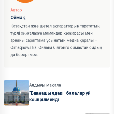
Автор
Оймақ
Қазақстан және шетел ақпараттарын тарататын,
түрлі оқиғаларға мамандар көзқарасы мен
арнайы сараптама ұсынатын медиа құралы –
Oimaqnews.kz. Ойлана білгенге оймақтай ойдың
да берері мол.
Алдыңғы мақала
"Бағанашылдағы" балалар үй
көшірілмейді