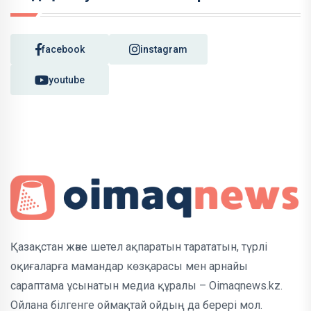
facebook
instagram
youtube
Қазақстан және шетел ақпаратын тарататын, түрлі
оқиғаларға мамандар көзқарасы мен арнайы
сараптама ұсынатын медиа құралы – Oimaqnews.kz.
Ойлана білгенге оймақтай ойдың да берері мол.