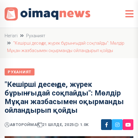
Негізгі
Руханият
"Кешірші десең де, жүрек бұрынғыдай соқпайды": Мөлдір
Мұқан жазбасымен оқырманды ойландырып қойды
РУХАНИЯТ
"Кешірші десең де, жүрек
бұрынғыдай соқпайды": Мөлдір
Мұқан жазбасымен оқырманды
ойландырып қойды
АВТОР
ОЙМАҚ
21 ШІЛДЕ, 2025
1.0K