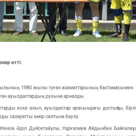
нир өтті.
т ауылының 1980 жылы туған азаматтарының бастамасымен
ған ауылдастардың рухына арналды.
ттарды еске алып, ауылдастар арасындағы достықты, бірлі
арды салауатты өмір салтына баулу.
йтенов Әділ Дүйсетайұлы, Нұрғалиев Айдынбек Байғалиұ