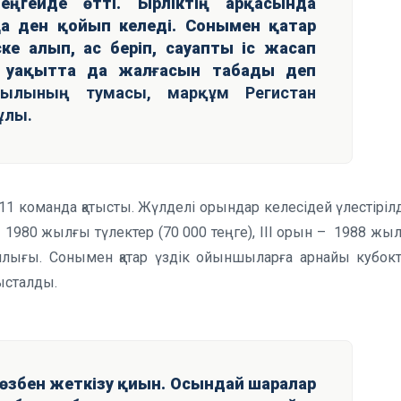
еңгейде өтті. Бірліктің арқасында
а ден қойып келеді. Сонымен қатар
ке алып, ас беріп, сауапты іс жасап
ы уақытта да жалғасын табады деп
уылының тумасы, марқұм Регистан
ұлы.
 команда қатысты. Жүлделі орындар келесідей үлестірілді
– 1980 жылғы түлектер (70 000 теңге), III орын – 1988 жы
йлығы. Сонымен қатар үздік ойыншыларға арнайы кубокт
ысталды.
сөзбен жеткізу қиын. Осындай шаралар