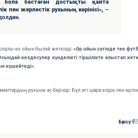
 бола бастаған достықты қайта
ік пен жерлестік рухының көрінісі»,
–
долдин.
олұлы өз ойын былай жеткізді:
«Әр ойын сәтінде тек фут
Осындай кездесулер күнделікті тіршілікте алыстап кет
ын күшейтеді».
аттардың рухына ас берілді. Бұл игі шара елдік пен ерлік
Бөлісу: