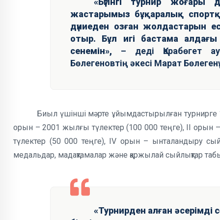
«Бүгінгі турнир жоғары д
жастарымыз бұқаралық спортқ
дүниеден озған жолдастарын ес
отыр. Бұл игі бастама алдағ
сенемін»,
– деді Қарабөгет а
Бөлегеновтің әкесі Марат Бөлеген
Биыл үшінші мәрте ұйымдастырылған турнирге 11
орын – 2001 жылғы түлектер (100 000 теңге), II орын 
түлектер (50 000 теңге), IV орын – ынталандыру сы
медальдар, мадақтамалар және қаржылай сыйлықтар таб
«Турнирден алған әсерімді 