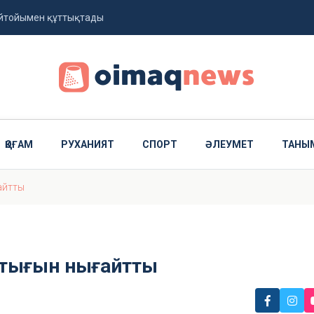
ейтойымен құттықтады
ды
ҚОҒАМ
РУХАНИЯТ
СПОРТ
ӘЛЕУМЕТ
ТАНЫ
айтты
астығын нығайтты