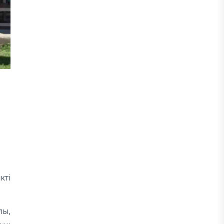
кті
лы,