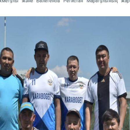
хметұлы және Бөлегенов Регистан Маратұлының жар