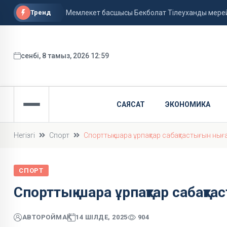
Тренд
Мемлекет басшысы Бекболат Тілеуханды мер
Түркістандықтар жылқышыға ерекше сый жаса
Қазақстанда аптап ыстық сақталады
сенбі, 8 тамыз, 2026 12:59
САЯСАТ
ЭКОНОМИКА
Негізгі
Спорт
Спорттық шара ұрпақтар сабақтастығын нығ
СПОРТ
Спорттық шара ұрпақтар сабақт
АВТОР
ОЙМАҚ
14 ШІЛДЕ, 2025
904