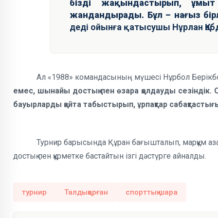
бізді жақындастырып, ұмыт
жандандырады. Бұл – нағыз бірл
деді ойынға қатысушы Нұрлан Қаб
Ал «1988» командасының мүшесі Нұрбол Берікб
емес, шынайы достық пен өзара қолдауды сезіндік. 
бауырларды қайта табыстырып, ұрпақтар сабақтастығ
Турнир барысында Құран бағышталып, марқұм азам
достық пен құрметке бастайтын ізгі дәстүрге айналды.
турнир
Талдықорған
спорттық шара