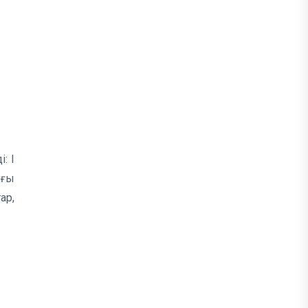
: I
лғы
ар,