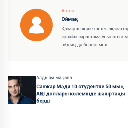
Автор
Оймақ
Қазақстан және шетел ақпаратта
арнайы сараптама ұсынатын мед
ойдың да берері мол.
Алдыңғы мақала
Санжар Мәди 10 студентке 50 мың
АҚШ доллары көлемінде шәкіртақы
берді