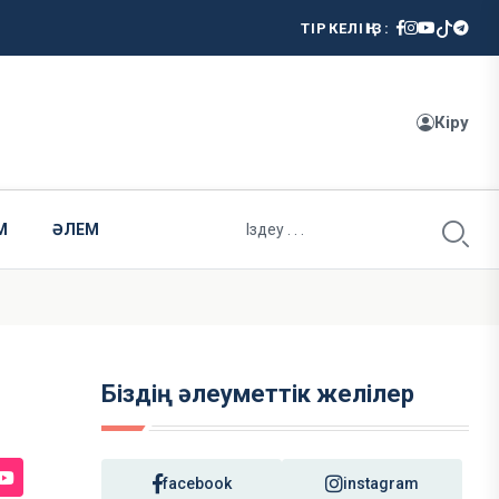
ТІРКЕЛІҢІЗ:
Кіру
М
ӘЛЕМ
Біздің әлеуметтік желілер
facebook
instagram