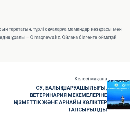
рын тарататын, түрлі оқиғаларға мамандар көзқарасы мен
иа құралы – Oimaqnews.kz. Ойлана білгенге оймақтай
Келесі мақала
СУ, БАЛЫҚ ШАРУАШЫЛЫҒЫ,
ВЕТЕРИНАРИЯ МЕКЕМЕЛЕРІНЕ
ҚЫЗМЕТТІК ЖӘНЕ АРНАЙЫ КӨЛІКТЕР
ТАПСЫРЫЛДЫ