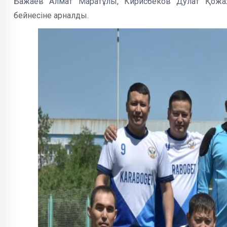
Бажаев Алмат Маратұлы, Кирисбеков Дулат Қожа
бейнесіне арналды.