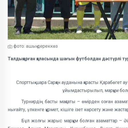
фото: ашық дереккөз
Талдықорған қаласында шағын футболдан дәстүрлі тур
Спорттық шара Сарқан ауданына қарасты Қарабөге
ұйымдастырылып, марқұм бол
Турнирдің басты мақсаты – өмірден озған азама
нығайту, үлкенге құрмет, кішіге ізет көрсету және жаст
Бұл жолғы жарыс марқұм болған азаматтар – Ә