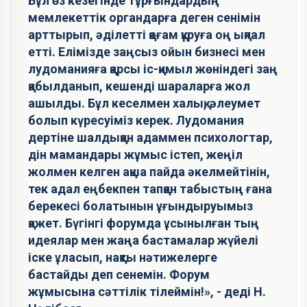
Бұл өз кезегінде тұрғындардың
мемлекеттік органдарға деген сенімін
арттырып, әділетті қоғам құруға оң ықпал
етті. Елімізде заңсыз ойын бизнесі мен
лудоманияға қарсы іс-қимыл жөніндегі заң
қабылданып, кешенді шараларға жол
ашылды. Бұл кеселмен халық, әлеумет
болып күресуіміз керек. Лудомания
дертіне шалдыққан адаммен психологтар,
дін мамандары жұмыс істеп, жеңіл
жолмен келген ақша пайда әкелмейтінін,
тек адал еңбекпен тапқан табыстың ғана
берекесі болатынын ұғындыруымыз
қажет. Бүгінгі форумда ұсынылған тың
идеялар мен жаңа бастамалар жүйелі
іске ұласып, нақты нәтижелерге
бастайды деп сенемін. Форум
жұмысына сәттілік тілеймін!», - деді Н.