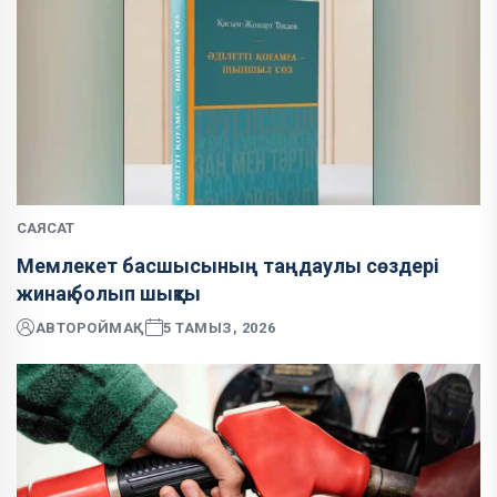
САЯСАТ
Мемлекет басшысының таңдаулы сөздері
жинақ болып шықты
АВТОР
ОЙМАҚ
5 ТАМЫЗ, 2026