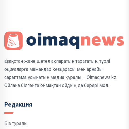
Қазақстан және шетел ақпаратын тарататын, түрлі
оқиғаларға мамандар көзқарасы мен арнайы
сараптама ұсынатын медиа құралы – Oimaqnews.kz.
Ойлана білгенге оймақтай ойдың да берері мол.
Редакция
Біз туралы