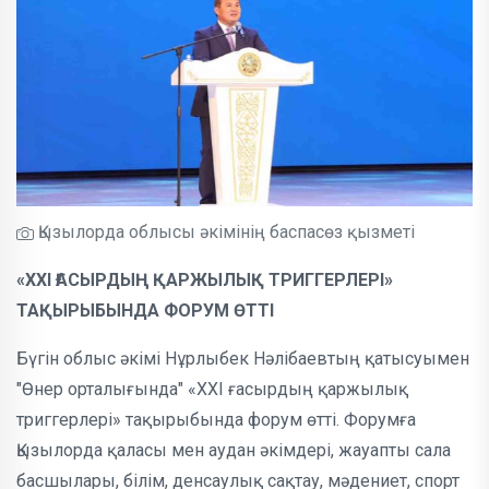
Қызылорда облысы әкімінің баспасөз қызметі
«XXI ҒАСЫРДЫҢ ҚАРЖЫЛЫҚ ТРИГГЕРЛЕРІ»
ТАҚЫРЫБЫНДА ФОРУМ ӨТТІ
Бүгін облыс әкімі Нұрлыбек Нәлібаевтың қатысуымен
"Өнер орталығында" «XXI ғасырдың қаржылық
триггерлері» тақырыбында форум өтті. Форумға
Қызылорда қаласы мен аудан әкімдері, жауапты сала
басшылары, білім, денсаулық сақтау, мәдениет, спорт