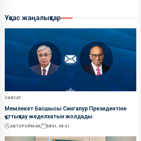
Ұқсас жаңалықтар
САЯСАТ
Мемлекет басшысы Сингапур Президентіне
құттықтау жеделхатын жолдады
АВТОР
ОЙМАҚ
БҮГІН, 08:41