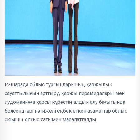
Іс-шарада облыс тұрғындарының қаржылық
сауаттылығын арттыру, қаржы пирамидалары мен
лудоманияға қарсы күрестің алдын алу бағытында
белсенді әрі нәтижелі еңбек еткен азаматтар облыс
әкімінің Алғыс хатымен марапатталды.