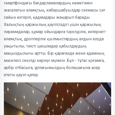
смартфондағы бағдарламалардың көмегімен
жасалатын алаяқтық, кибершабуылдар схемасы сәт
сайын өзгеріп, қадамдары жаңарып барады.
Халықтың қаржылық қауіпсіздігі үшін қаржылық
пирамидалар, құмар ойындарға тәуелділік, интернет-
алаяқтық, дропперлік қылмыстардың алдын алуда
уақытылы, тиісті шешімдер қабылдаудың
маңыздылығы артты. Бір қарағанда жеке адамның
мәселесі секілді көрінуі мүмкін. Бұл - тұтас қоғамға,
әрбір отбасыға, ұрпағымыздың болашағына әсер
ететін қауіп-қатер.