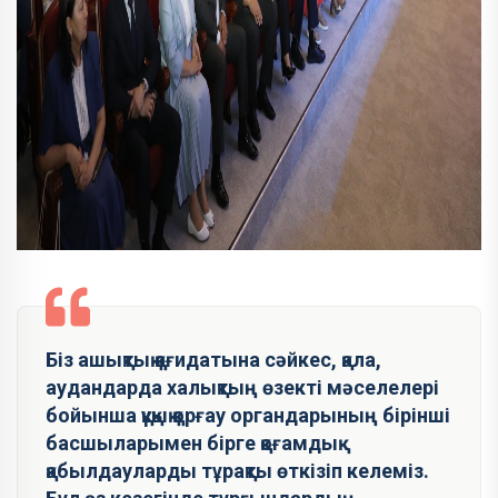
Біз ашықтық қағидатына сәйкес, қала,
аудандарда халықтың өзекті мәселелері
бойынша құқық қорғау органдарының бірінші
басшыларымен бірге қоғамдық
қабылдауларды тұрақты өткізіп келеміз.