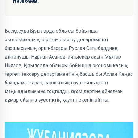
Нәлібаев.
Басқосуда Қызылорда облысы бойынша
экономикалық тергеп-тексеру департаменті
басшысының орынбасары Руслан Сатыбалдиев,
дінтанушы Нұрлан Асанов, айтыскер ақын Мұхтар
Ниязов, Қызылорда облысы бойынша экономикалық
тергеп-тексеру департаментінің басшысы Аслан Кеңес
баяндама жасап, қаржылық сауаттылықтың
маңыздылығына тоқталды. Қоғам дертіне айналған
құмар ойынға әуестіктің қауіпті екенін айтты.