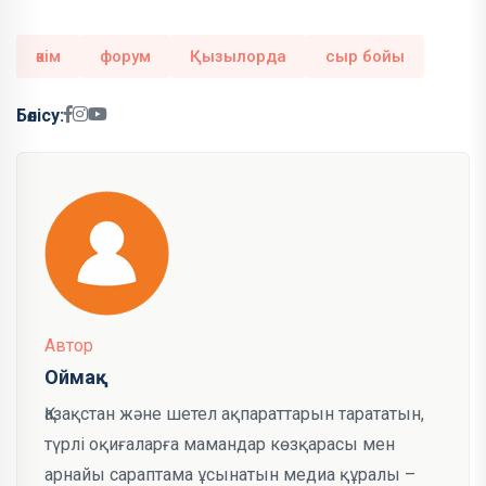
әкім
форум
Қызылорда
сыр бойы
Бөлісу:
Автор
Оймақ
Қазақстан және шетел ақпараттарын тарататын,
түрлі оқиғаларға мамандар көзқарасы мен
арнайы сараптама ұсынатын медиа құралы –