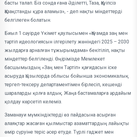
басты талап. Біз сонда ғана Әділетті, Таза, Қауіпсіз
Қазақстанды құра аламыз», - деп нақты міндеттерді
белгілеген болатын.
Биыл 1 сәуірде Үкімет қаулысымен «Қоғамда заң мен
тәртіп идеологиясын ілгерілету жөніндегі 2025 – 2030
жылдарға арналған тұжырымдама» бекітіліп, нақты
міндеттер белгіленді. Өңірімізде Мемлекет
басшымыздың «Заң мен Тәртіп» қағидасын іске
асыруда Қызылорда облысы бойынша экономикалық
тергеп-тексеру департаментімен бірлесіп, кешенді
шараларды қолға алдық. Жаңа бастамаларға әрдайым
қолдау көрсетіп келеміз.
Заманауи мүмкіндіктерді өз пайдасына асырған
алаяқтар жасаған қылмыстар азаматтардың лайықты
өмір сүруіне теріс әсер етуде. Түрлі гаджет мен