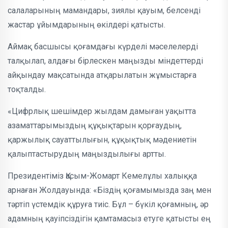
салаларының мамандары, зиялы қауым, белсенді
жастар ұйымдарының өкілдері қатысты.
Аймақ басшысы қоғамдағы күрделі мәселелерді
талқылап, алдағы бірлескен маңызды міндеттерді
айқындау мақсатында атқарылатын жұмыстарға
тоқталды.
«Цифрлық шешімдер жылдам дамыған уақытта
азаматтарымыздың құқықтарын қорғаудың,
қаржылық сауаттылығын, құқықтық мәдениетін
қалыптастырудың маңыздылығы артты.
Президентіміз Қасым-Жомарт Кемелұлы халыққа
арнаған Жолдауында: «Біздің қоғамымызда заң мен
тәртіп үстемдік құруға тиіс. Бұл – бүкіл қоғамның, әр
адамның қауіпсіздігін қамтамасыз етуге қатысты ең