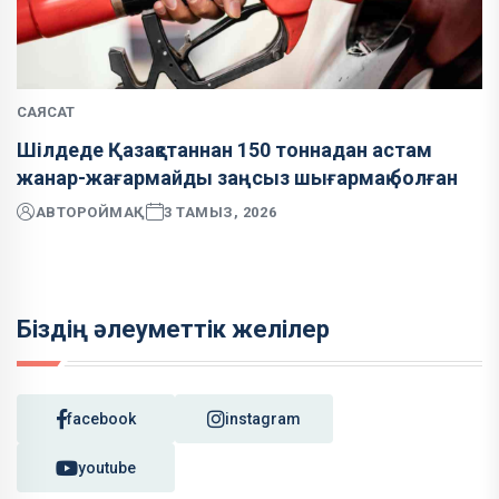
САЯСАТ
Шілдеде Қазақстаннан 150 тоннадан астам
жанар-жағармайды заңсыз шығармақ болған
АВТОР
ОЙМАҚ
3 ТАМЫЗ, 2026
Біздің әлеуметтік желілер
facebook
instagram
youtube