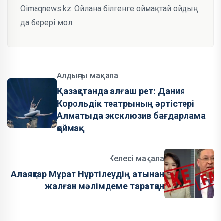
Oimaqnews.kz. Ойлана білгенге оймақтай ойдың
да берері мол.
Алдыңғы мақала
Қазақстанда алғаш рет: Дания
Корольдік театрының әртістері
Алматыда эксклюзив бағдарлама
қоймақ
Келесі мақала
Алаяқтар Мұрат Нұртілеудің атынан
жалған мәлімдеме таратқан