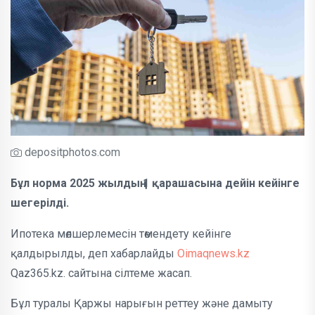
depositphotos.com
Бұл норма 2025 жылдың 1 қарашасына дейін кейінге
шегерілді.
Ипотека мөлшерлемесін төмендету кейінге
қалдырылды, деп хабарлайды
Oimaqnews.kz
Qaz365.kz. сайтына сілтеме жасап.
Бұл туралы Қаржы нарығын реттеу және дамыту