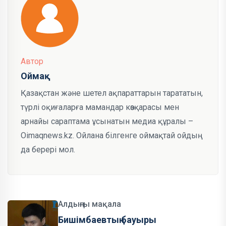
Автор
Оймақ
Қазақстан және шетел ақпараттарын тарататын,
түрлі оқиғаларға мамандар көзқарасы мен
арнайы сараптама ұсынатын медиа құралы –
Oimaqnews.kz. Ойлана білгенге оймақтай ойдың
да берері мол.
Алдыңғы мақала
Бишімбаевтың бауыры