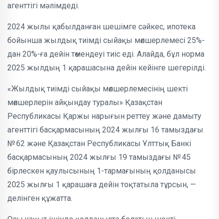
агенттігі мәлімдеді.
2024 жылы қабылданған шешімге сәйкес, ипотека
бойынша жылдық тиімді сыйақы мөлшерлемесі 25%-
дан 20%-ға дейін төмендеуі тиіс еді. Алайда, бұл норма
2025 жылдың 1 қарашасына дейін кейінге шегерілді.
«Жылдық тиімді сыйақы мөлшерлемесінің шекті
мөлшерлерін айқындау туралы» Қазақстан
Республикасы Қаржы нарығын реттеу және дамыту
агенттігі басқармасының 2024 жылғы 16 тамыздағы
№ 62 және Қазақстан Республикасы Ұлттық Банкі
басқармасының 2024 жылғы 19 тамыздағы № 45
бірлескен қаулысының 1-тармағының қолданысы
2025 жылғы 1 қарашаға дейін тоқтатыла тұрсын, —
делінген құжатта.