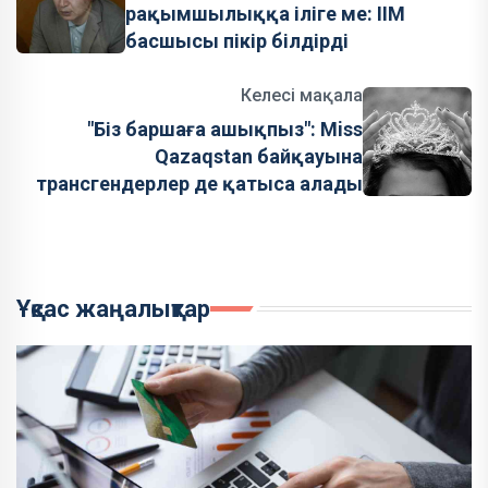
рақымшылыққа іліге ме: ІІМ
басшысы пікір білдірді
Келесі мақала
"Біз баршаға ашықпыз": Miss
Qazaqstan байқауына
трансгендерлер де қатыса алады
Ұқсас жаңалықтар