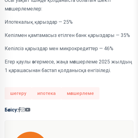
Осы уақыт ішінде қолданыста болатын шекті
мөлшерлемелер:
Ипотекалық қарыздар — 25%
Кепілмен қамтамасыз етілген банк қарыздары — 35%
Кепілсіз қарыздар мен микрокредиттер — 46%
Егер қаулы өзгермесе, жаңа мөлшерлеме 2025 жылдың
1 қарашасынан бастап қолданысқа енгізіледі.
шегеру
ипотека
мөлшерлеме
Бөлісу: