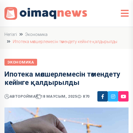
Негізгі
Экономика
Ипотека мөлшерлемесін төмендету кейінге қалдырылды
ЭКОНОМИКА
Ипотека мөлшерлемесін төмендету
кейінге қалдырылды
АВТОР
ОЙМАҚ
18 МАУСЫМ, 2025
870