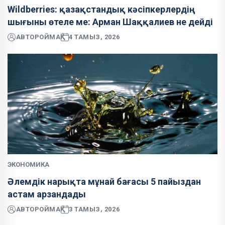
Wildberries: қазақстандық кәсіпкерлердің
шығыны өтеле ме: Арман Шаққалиев не дейді
АВТОР
ОЙМАҚ
4 ТАМЫЗ, 2026
ЭКОНОМИКА
Әлемдік нарықта мұнай бағасы 5 пайыздан
астам арзандады
АВТОР
ОЙМАҚ
3 ТАМЫЗ, 2026