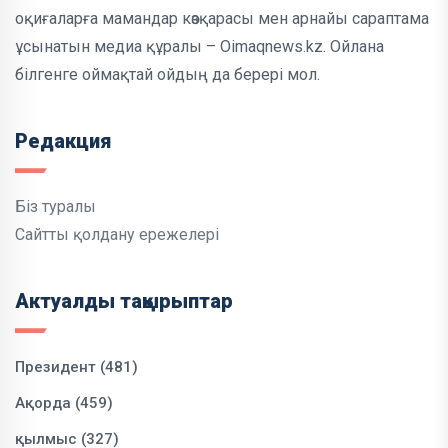
оқиғаларға мамандар көзқарасы мен арнайы сараптама
ұсынатын медиа құралы – Oimaqnews.kz. Ойлана
білгенге оймақтай ойдың да берері мол.
Редакция
Біз туралы
Сайтты қолдану ережелері
Актуалды тақырыптар
Президент (481)
Ақорда (459)
қылмыс (327)