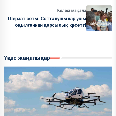
Келесі мақала
Шерзат соты: Сотталушылар үкім
оқылғаннан қарсылық көрсетті
Ұқсас жаңалықтар