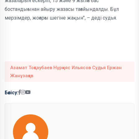
жазаларын ескеріп, 15 және 9 жылға бас
бостандығынан айыру жазасы тағайындалды. Бұл
мерзімдер, жоғарғы шегіне жақын", – деді судья.
Азамат Тоқтаубаев Нұрқияс Ильясов Судья Ержан
Жанұзақов
Бөлісу: