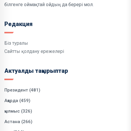
білгенге оймақтай ойдың да берері мол.
Редакция
Біз туралы
Сайтты қолдану ережелері
Актуалды тақырыптар
Президент (481)
Ақорда (459)
қылмыс (326)
Астана (266)