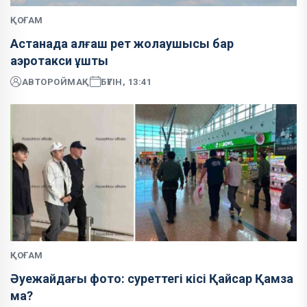
ҚОҒАМ
Астанада алғаш рет жолаушысы бар
аэротакси ұшты
АВТОР
ОЙМАҚ
БҮГІН, 13:41
ҚОҒАМ
Әуежайдағы фото: суреттегі кісі Қайсар Қамза
ма?