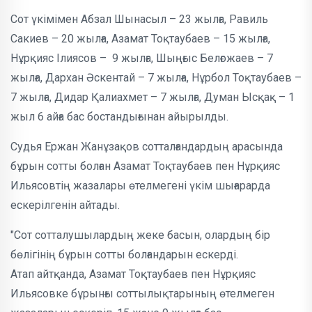
Сот үкімімен Абзал Шынасыл – 23 жылға, Равиль
Сакиев – 20 жылға, Азамат Тоқтаубаев – 15 жылға,
Нұрқияс Ілиясов – 9 жылға, Шыңғыс Белғожаев – 7
жылға, Дархан Әскентай – 7 жылға, Нұрбол Тоқтаубаев –
7 жылға, Дидар Қалиахмет – 7 жылға, Думан Ысқақ – 1
жыл 6 айға бас бостандығынан айырылды.
Судья Ержан Жанұзақов сотталғандардың арасында
бұрын сотты болған Азамат Тоқтаубаев пен Нұрқияс
Ильясовтің жазалары өтелмегені үкім шығарарда
ескерілгенін айтады.
"Сот сотталушылардың жеке басын, олардың бір
бөлігінің бұрын сотты болғандарын ескерді.
Атап айтқанда, Азамат Тоқтаубаев пен Нұрқияс
Ильясовке бұрынғы соттылықтарының өтелмеген