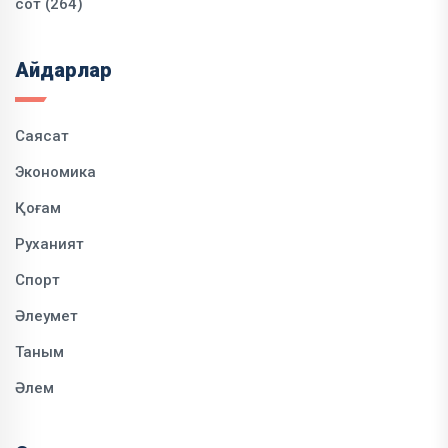
сот (264)
Айдарлар
Саясат
Экономика
Қоғам
Руханият
Спорт
Әлеумет
Таным
Әлем