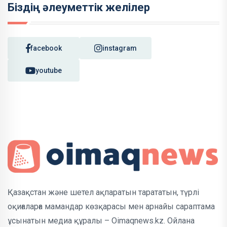
Біздің әлеуметтік желілер
facebook
instagram
youtube
Қазақстан және шетел ақпаратын тарататын, түрлі
оқиғаларға мамандар көзқарасы мен арнайы сараптама
ұсынатын медиа құралы – Oimaqnews.kz. Ойлана