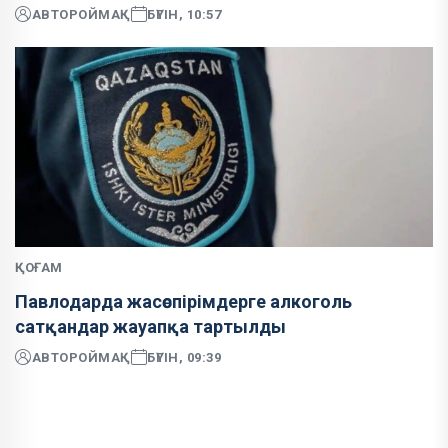
АВТОР
ОЙМАҚ
БҮГІН, 10:57
ҚОҒАМ
Павлодарда жасөспірімдерге алкоголь
сатқандар жауапқа тартылды
АВТОР
ОЙМАҚ
БҮГІН, 09:39