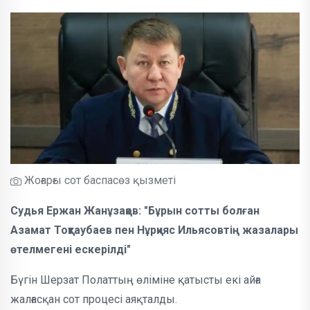
Жоғарғы сот баспасөз қызметі
Судья Ержан Жанұзақов: "Бұрын сотты болған
Азамат Тоқтаубаев пен Нұрқияс Ильясовтің жазалары
өтелмегені ескерілді"
Бүгін Шерзат Полаттың өліміне қатысты екі айға
жалғасқан сот процесі аяқталды.