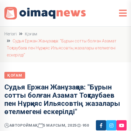
Негізгі
Қоғам
Судья Ержан Жанұзақов: "Бұрын сотты болған Азамат
Тоқтаубаев пен Нұрқияс Ильясовтің жазалары өтелмегені
ескерілді"
ҚОҒАМ
Судья Ержан Жанұзақов: "Бұрын
сотты болған Азамат Тоқтаубаев
пен Нұрқияс Ильясовтің жазалары
өтелмегені ескерілді"
АВТОР
ОЙМАҚ
5 МАУСЫМ, 2025
950