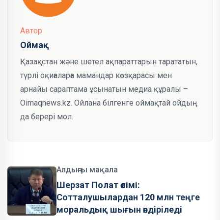
Автор
Оймақ
Қазақстан және шетел ақпараттарын тарататын,
түрлі оқиғаларға мамандар көзқарасы мен
арнайы сараптама ұсынатын медиа құралы –
Oimaqnews.kz. Ойлана білгенге оймақтай ойдың
да берері мол.
Алдыңғы мақала
Шерзат Полат өлімі:
Сотталушылардан 120 млн теңге
моральдық шығын өндіріледі