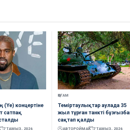
ҚОҒАМ
ң (Ye) концертіне
Теміртаулықтар аулада 35
т сатпақ
жыл тұрған танкті бұзғызба
ұсталды
сақтап қалды
7 ТАМЫЗ, 2026
АВТОР
ОЙМАҚ
7 ТАМЫЗ, 2026