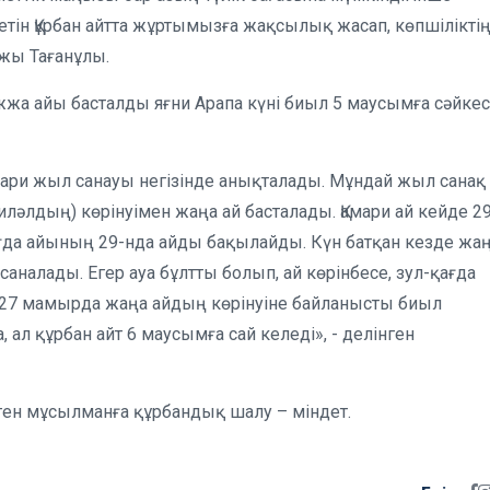
етін Құрбан айтта жұртымызға жақсылық жасап, көпшілікті
ажы Тағанұлы.
жжа айы басталды яғни Арапа күні биыл 5 маусымға сәйкес
амари жыл санауы негізінде анықталады. Мұндай жыл санақ
ләлдың) көрінуімен жаңа ай басталады. Қамари ай кейде 2
ағда айының 29-нда айды бақылайды. Күн батқан кезде жа
саналады. Егер ауа бұлтты болып, ай көрінбесе, зул-қағда
 27 мамырда жаңа айдың көрінуіне байланысты биыл
ал құрбан айт 6 маусымға сай келеді», - делінген
лген мұсылманға құрбандық шалу – міндет.