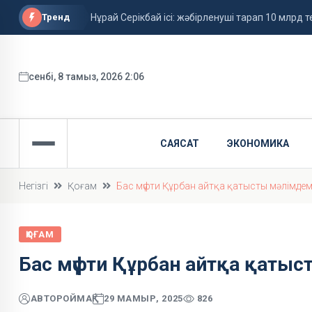
Тренд
Нұрай Серікбай ісі: жәбірленуші тарап 10 млрд те
Ұлдана Мырзуанның өліміне қатысты іс сотқа 
Грант иегерлерінің тізімі жарияланды
сенбі, 8 тамыз, 2026 2:06
САЯСАТ
ЭКОНОМИКА
Негізгі
Қоғам
Бас мүфти Құрбан айтқа қатысты мәлімде
ҚОҒАМ
Бас мүфти Құрбан айтқа қаты
АВТОР
ОЙМАҚ
29 МАМЫР, 2025
826