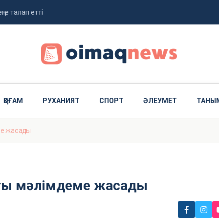
ңге талап етті
жолданды
ҚОҒАМ
РУХАНИЯТ
СПОРТ
ӘЛЕУМЕТ
ТАНЫ
ме жасады
сты мәлімдеме жасады