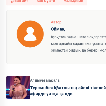
құрбан айт
Бас мүфти
мәлімдеме
Автор
Оймақ
Қазақстан және шетел ақпарат
мен арнайы сараптама ұсынаты
оймақтай ойдың да берері мол
Алдыңғы мақала
Тұрсынбек Қабатовтың әйелі тікелей
эфирде ұятқа қалды