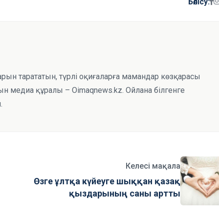
Бөлісу:
тарын тарататын, түрлі оқиғаларға мамандар көзқарасы
н медиа құралы – Oimaqnews.kz. Ойлана білгенге
.
Келесі мақала
Өзге ұлтқа күйеуге шыққан қазақ
қыздарының саны артты