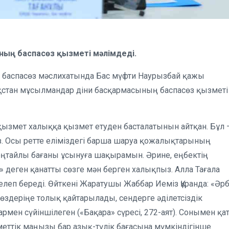
ның баспасөз қызметі мәлімдеді.
ен баспасөз мәслихатында Бас мүфти Наурызбай қажы
зақстан мұсылмандар діни басқармасының баспасөз қызметі
 қызмет халыққа қызмет етуден басталатынын айтқан. Бұл 
 Осы ретте еліміздегі барша шаруа қожалықтарының
ңтайлы бағаны ұсынуға шақырамын. Әрине, еңбектің
» деген қанатты сөзге мән берген халықпыз. Алла Тағала
еп береді. Өйткені Жаратушы Жаббар Иеміз Құранда: «Әрб
здеріңе толық қайтарылады, сендерге әділетсіздік
мен сүйіншілеген («Бақара» сүресі, 272-аят). Сонымен қат
меттік маңызы бар азық-түлік бағасына мүмкіндігінше