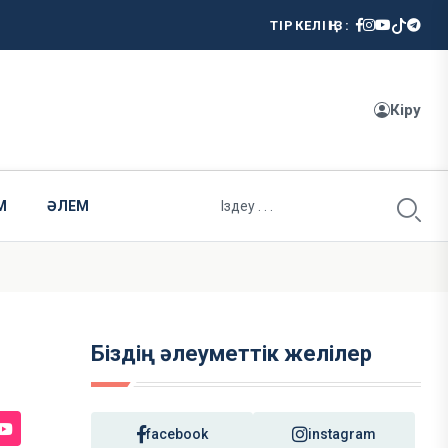
ТІРКЕЛІҢІЗ:
Кіру
М
ӘЛЕМ
Біздің әлеуметтік желілер
facebook
instagram