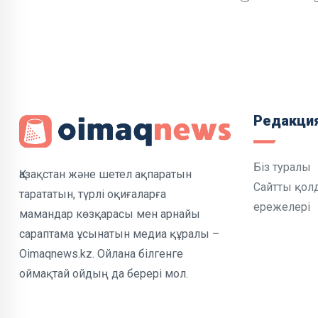
Редакци
Біз туралы
Қазақстан және шетел ақпаратын
Сайтты қол
тарататын, түрлі оқиғаларға
ережелері
мамандар көзқарасы мен арнайы
сараптама ұсынатын медиа құралы –
Oimaqnews.kz. Ойлана білгенге
оймақтай ойдың да берері мол.