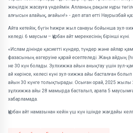
жеңілдік жасауға үндеймін. Алланың рақым нұры төгіл
алғысын алайық, ағайын!» - деп атап өтті Наурызбай қ
Айта кетейік, бүгін һижри жыл санауы бойынша зул-хи
келеді. 6 маусым – Құрбан айт мерекесінің бірінші күні.
«Ислам дінінде қасиетті күндер, түндер және айлар қ
фазасының өзгеруіне қарай есептеледі. Жаңа айдың (һи
не 30 күн болады. Зулхижжа айын анықтау үшін зул-қ
ай көрінсе, келесі күні зул-хижжа айы басталған болып 
айын 30 күнге толықтырады. Осыған орай, 2025 жылы
зұлхижжа айы 28 мамырда басталып, арапа 5 маусымға, 
хабарламада.
Құрбан айт намазынан кейін үш күн ішінде жағдайы ке