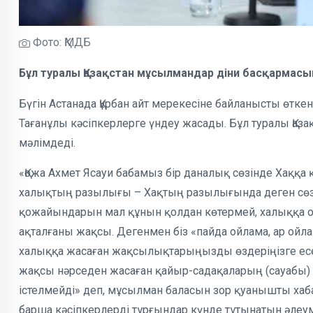
Фото: ҚМДБ
Бұл туралы Қазақстан мұсылмандар діни басқармасы
Бүгін Астанада Құрбан айт мерекесіне байланысты өтк
Тағанұлы кәсіпкерлерге үндеу жасады. Бұл туралы Қа
мәлімдеді.
«Қожа Ахмет Ясауи бабамыз бір даналық сөзінде Хаққа
халықтың разылығы – Хақтың разылығында деген сөз.
қожайындарын мал құнын қолдан көтермей, халыққа о
ақталғаны жақсы. Дегенмен біз «пайда ойлама, ар ойла
халыққа жасаған жақсылықтарыңызды өздеріңізге есел
жақсы нәрседен жасаған қайыр-садақаларың (сауабы) ө
істелмейді» деп, мұсылман баласын зор қуанышты хабар
барша кәсіпкерлерді тұрғындар күнде тұтынатын әлеу