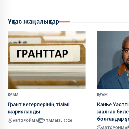
Ұқсас жаңалықтар
ҚОҒАМ
ҚОҒАМ
Грант иегерлерінің тізімі
Канье Уэстті
жарияланды
жалған биле
болғандар 
АВТОР
ОЙМАҚ
7 ТАМЫЗ, 2026
АВТОР
ОЙМАҚ