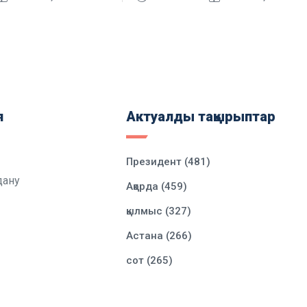
я
Актуалды тақырыптар
Президент (481)
дану
Ақорда (459)
қылмыс (327)
Астана (266)
сот (265)