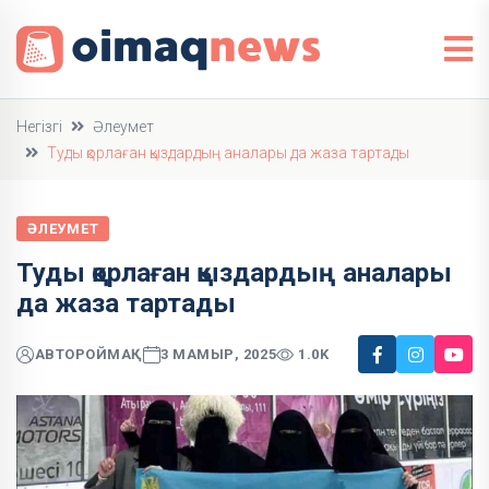
Негізгі
Әлеумет
Туды қорлаған қыздардың аналары да жаза тартады
ӘЛЕУМЕТ
Туды қорлаған қыздардың аналары
да жаза тартады
АВТОР
ОЙМАҚ
3 МАМЫР, 2025
1.0K