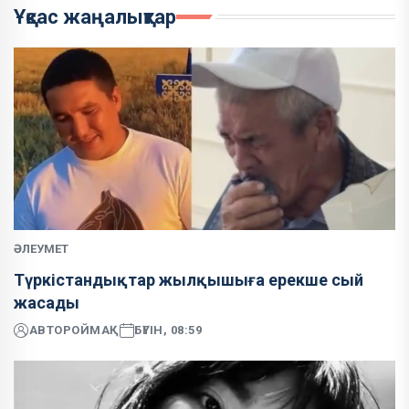
Ұқсас жаңалықтар
ӘЛЕУМЕТ
Түркістандықтар жылқышыға ерекше сый
жасады
АВТОР
ОЙМАҚ
БҮГІН, 08:59