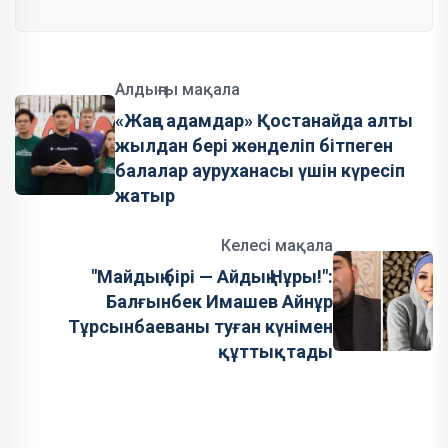
Алдыңғы мақала
«Жаңа адамдар» Қостанайда алты
жылдан бері жөнделіп бітпеген
балалар ауруханасы үшін күресіп
жатыр
Келесі мақала
"Майдың бірі — Айдың Нұры!":
Балғынбек Имашев Айнұр
Тұрсынбаеваны туған күнімен
құттықтады