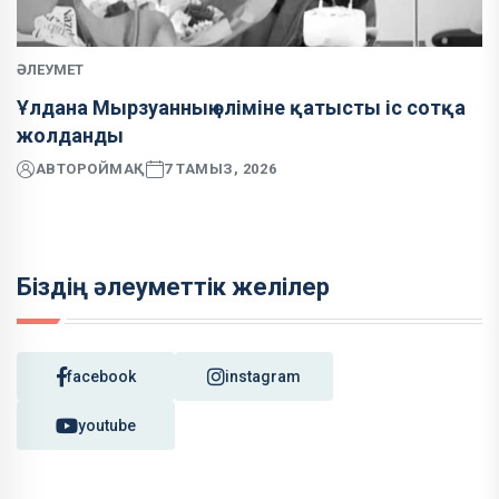
ӘЛЕУМЕТ
Ұлдана Мырзуанның өліміне қатысты іс сотқа
жолданды
АВТОР
ОЙМАҚ
7 ТАМЫЗ, 2026
Біздің әлеуметтік желілер
facebook
instagram
youtube