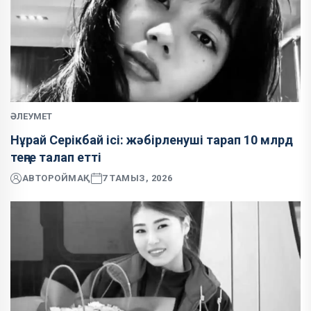
ӘЛЕУМЕТ
Нұрай Серікбай ісі: жәбірленуші тарап 10 млрд
теңге талап етті
АВТОР
ОЙМАҚ
7 ТАМЫЗ, 2026