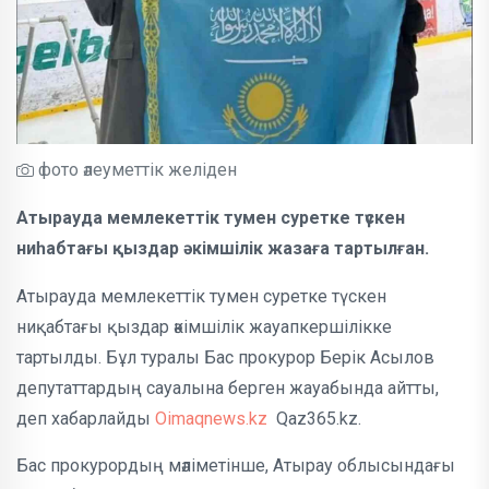
фото әлеуметтік желіден
Атырауда мемлекеттік тумен суретке түскен
ниһабтағы қыздар әкімшілік жазаға тартылған.
Атырауда мемлекеттік тумен суретке түскен
ниқабтағы қыздар әкімшілік жауапкершілікке
тартылды. Бұл туралы Бас прокурор Берік Асылов
депутаттардың сауалына берген жауабында айтты,
деп хабарлайды
Oimaqnews.kz
Qaz365.kz.
Бас прокурордың мәліметінше, Атырау облысындағы