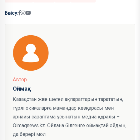
Бөлісу:
Автор
Оймақ
Қазақстан және шетел ақпараттарын тарататын,
түрлі оқиғаларға мамандар көзқарасы мен
арнайы сараптама ұсынатын медиа құралы –
Oimaqnews.kz. Ойлана білгенге оймақтай ойдың
да берері мол.