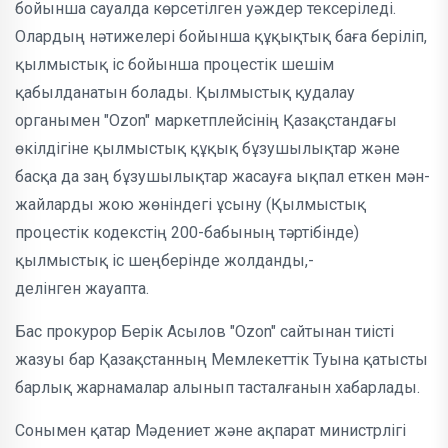
бойынша сауалда көрсетілген уəждер тексеріледі.
Олардың нəтижелері бойынша құқықтық баға беріліп,
қылмыстық іс бойынша процестік шешім
қабылданатын болады. Қылмыстық қудалау
органымен "Ozon" маркетплейсінің Қазақстандағы
өкілдігіне қылмыстық құқық бұзушылықтар жəне
басқа да заң бұзушылықтар жасауға ықпал еткен мəн-
жайларды жою жөнiндегi ұсыну (Қылмыстық
процестік кодекстің 200-бабының тəртібінде)
қылмыстық іс шеңберінде жолданды,-
делінген жауапта.
Бас прокурор Берік Асылов "Ozon" сайтынан тиісті
жазуы бар Қазақстанның Мемлекеттік Туына қатысты
барлық жарнамалар алынып тасталғанын хабарлады.
Сонымен қатар Мəдениет жəне ақпарат министрлігі