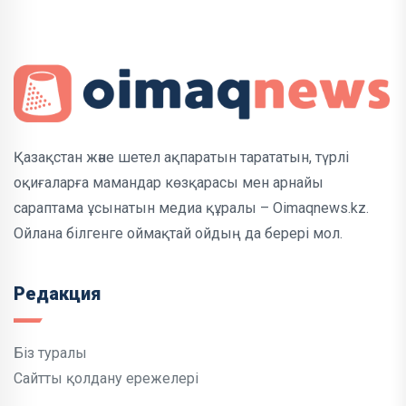
Қазақстан және шетел ақпаратын тарататын, түрлі
оқиғаларға мамандар көзқарасы мен арнайы
сараптама ұсынатын медиа құралы – Oimaqnews.kz.
Ойлана білгенге оймақтай ойдың да берері мол.
Редакция
Біз туралы
Сайтты қолдану ережелері