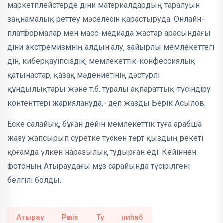
маркетплейстерде діни материалдардың таралуын
заңнамалық реттеу мəселесін қарастыруда. Онлайн-
платформалар мен масс-медиада жастар арасындағы
діни экстремизмнің алдын алу, зайырлы мемлекеттегі
дін, киберқауіпсіздік, мемлекеттік-конфессиялық
қатынастар, қазақ мəдениетінің дəстүрлі
құндылықтары жəне т.б. туралы ақпараттық-түсіндіру
контенттері жариялануда,- деп жазды Берік Асылов.
Еске салайық, бұған дейін мемлекеттік туға арабша
жазу жапсырып суретке түскен төрт қыздың әрекеті
қоғамда үлкен наразылық тудырған еді. Кейіннен
фотоның Атыраудағы мұз сарайында түсірілгені
белгілі болды.
Атырау
Рәміз
Ту
ниһаб