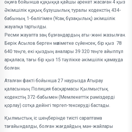
оқиға бойынша құқыққа қайшы əрекет жасаған 4 қыз
Әкімшілік құқық бұзушылық туралы кодекстің 434-
бабының 1-бөлігімен (Ұсақ бұзақылық) əкімшілік
жауапқа тартылды.
Ресми жауапта заң бұзғандардың аты-жөні жазылған.
Берік Асылов берген мәліметке сүйенсек, бір қыз 78
640 теңге, екі қыздың аналары 39 320 теңге айыппұл
арқаласа, тағы бір қыз 15 тəулікке əкімшілік қамауда
болған.
Аталған факті бойынша 27 наурызда Атырау
қаласының Полиция басқармасы Қылмыстық
кодекстің 372-бабымен (Мемлекеттік рəміздерді
қорлау) сотқа дейінгі тергеп-тексеруді бастады.
Қылмыстық іс шеңберінде тиісті сараптама
тағайындалды, болған жағдайдың мəн-жайлары