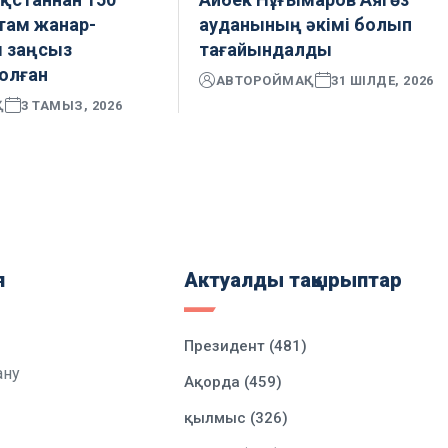
там жанар-
ауданының әкімі болып
 заңсыз
тағайындалды
олған
АВТОР
ОЙМАҚ
31 ШІЛДЕ, 2026
Қ
3 ТАМЫЗ, 2026
я
Актуалды тақырыптар
Президент (481)
ану
Ақорда (459)
қылмыс (326)