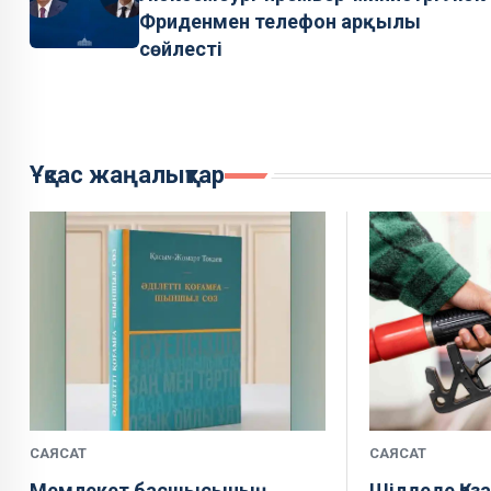
Фриденмен телефон арқылы
сөйлесті
Ұқсас жаңалықтар
САЯСАТ
САЯСАТ
Мемлекет басшысының
Шілдеде Қаз