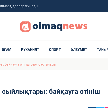
миллиард доллар жинады
 ұшты
ҚОҒАМ
РУХАНИЯТ
СПОРТ
ӘЛЕУМЕТ
ТАНЫ
ы: байқауға өтініш беру басталады
 сыйлықтары: байқауға өтініш