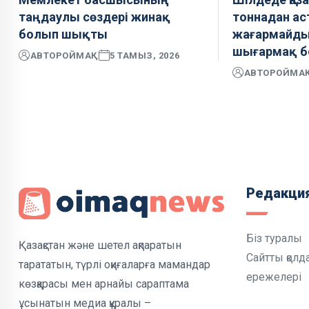
таңдаулы сөздері жинақ
тоннадан ас
болып шықты
жағармайды
шығармақ б
АВТОР
ОЙМАҚ
5 ТАМЫЗ, 2026
АВТОР
ОЙМА
Редакци
Біз туралы
Қазақстан және шетел ақпаратын
Сайтты қолд
тарататын, түрлі оқиғаларға мамандар
ережелері
көзқарасы мен арнайы сараптама
ұсынатын медиа құралы –