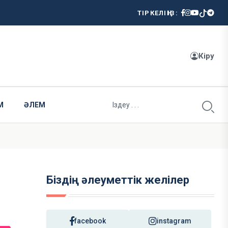
ТІРКЕЛІҢІЗ:
Кіру
М
ӘЛЕМ
Біздің әлеуметтік желілер
facebook
instagram