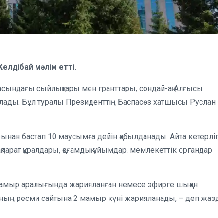
елдібай мәлім етті.
сындағы сыйлықтары мен гранттары, сондай-ақ Алғысы
 болады. Бұл туралы Президенттің Баспасөз хатшысы Руслан
нан бастап 10 маусымға дейін қабылданады. Айта кетерлігі
арат құралдары, қоғамдық ұйымдар, мемлекеттік органдар
амыр аралығында жарияланған немесе эфирге шыққан
аның ресми сайтына 2 мамыр күні жарияланады, – деп жа