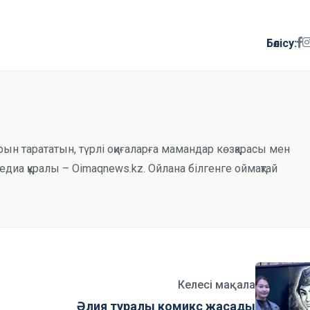
Бөлісу:
рын тарататын, түрлі оқиғаларға мамандар көзқарасы мен
иа құралы – Oimaqnews.kz. Ойлана білгенге оймақтай
Келесі мақала
Әлия туралы комикс жасады