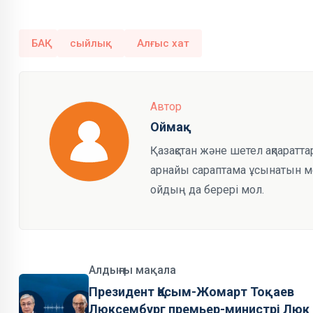
БАҚ
сыйлық
Алғыс хат
Автор
Оймақ
Қазақстан және шетел ақпаратта
арнайы сараптама ұсынатын мед
ойдың да берері мол.
Алдыңғы мақала
Президент Қасым-Жомарт Тоқаев
Люксембург премьер-министрі Люк