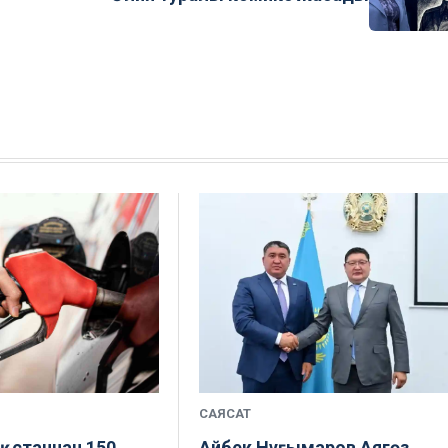
САЯСАТ
ақстаннан 150
Айбек Нұғымаров Аягөз