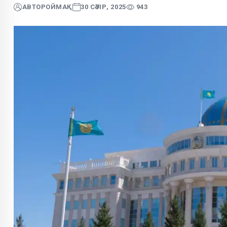
АВТОР
ОЙМАҚ
30 СӘУІР, 2025
943