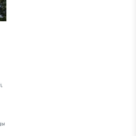
,
зды