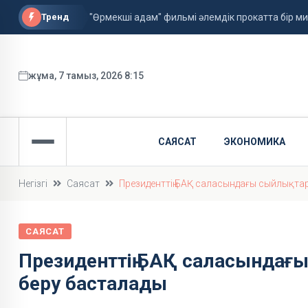
Тренд
"Өрмекші адам" фильмі әлемдік прокатта бір 
Астанада алғаш рет жолаушысы бар аэротакси
ФИФА басшысы қызметін сақтап қалды
жұма, 7 тамыз, 2026 8:15
САЯСАТ
ЭКОНОМИКА
Негізгі
Саясат
Президенттің БАҚ саласындағы сыйлықтар
САЯСАТ
Президенттің БАҚ саласындағы
беру басталады