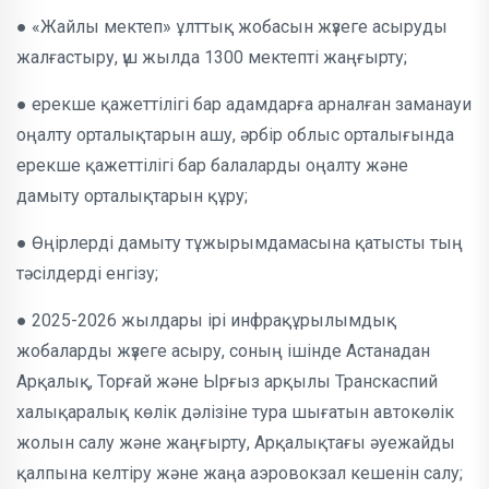
● «Жайлы мектеп» ұлттық жобасын жүзеге асыруды
жалғастыру, үш жылда 1300 мектепті жаңғырту;
● ерекше қажеттілігі бар адамдарға арналған заманауи
оңалту орталықтарын ашу, әрбір облыс орталығында
ерекше қажеттілігі бар балаларды оңалту және
дамыту орталықтарын құру;
● Өңірлерді дамыту тұжырымдамасына қатысты тың
тәсілдерді енгізу;
● 2025-2026 жылдары ірі инфрақұрылымдық
жобаларды жүзеге асыру, соның ішінде Астанадан
Арқалық, Торғай және Ырғыз арқылы Транскаспий
халықаралық көлік дәлізіне тура шығатын автокөлік
жолын салу және жаңғырту, Арқалықтағы әуежайды
қалпына келтіру және жаңа аэровокзал кешенін салу;