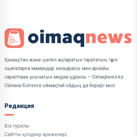
Қазақстан және шетел ақпаратын тарататын, түрлі
оқиғаларға мамандар көзқарасы мен арнайы
сараптама ұсынатын медиа құралы – Oimaqnews.kz.
Ойлана білгенге оймақтай ойдың да берері мол.
Редакция
Біз туралы
Сайтты қолдану ережелері