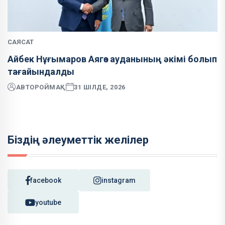
САЯСАТ
Айбек Нұғымаров Аягөз ауданының әкімі болып
тағайындалды
АВТОР
ОЙМАҚ
31 ШІЛДЕ, 2026
Біздің әлеуметтік желілер
facebook
instagram
youtube