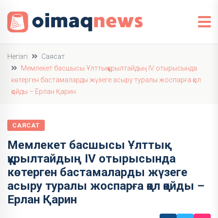
Негізгі
Саясат
Мемлекет басшысы Ұлттық құрылтайдың IV отырысында
көтерген бастамаларды жүзеге асыру туралы жоспарға қол
қойды – Ерлан Қарин
САЯСАТ
Мемлекет басшысы Ұлттық
құрылтайдың IV отырысында
көтерген бастамаларды жүзеге
асыру туралы жоспарға қол қойды –
Ерлан Қарин