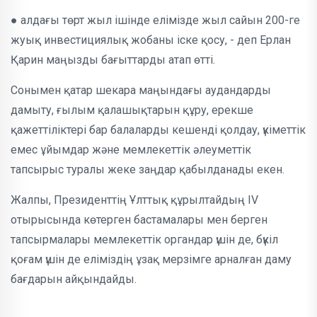
● алдағы төрт жыл ішінде елімізде жыл сайын 200-ге
жуық инвестициялық жобаны іске қосу, - деп Ерлан
Қарин маңызды бағыттарды атап өтті.
Сонымен қатар шекара маңындағы аудандарды
дамыту, ғылым қалашықтарын құру, ерекше
қажеттіліктері бар балаларды кешенді қолдау, үкіметтік
емес ұйымдар және мемлекеттік әлеуметтік
тапсырыс туралы жеке заңдар қабылданады екен.
Жалпы, Президенттің Ұлттық құрылтайдың IV
отырысында көтерген бастамалары мен берген
тапсырмалары мемлекеттік органдар үшін де, бүкіл
қоғам үшін де еліміздің ұзақ мерзімге арналған даму
бағдарын айқындайды.