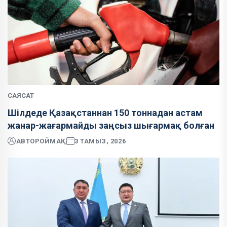
САЯСАТ
Шілдеде Қазақстаннан 150 тоннадан астам
жанар-жағармайды заңсыз шығармақ болған
АВТОР
ОЙМАҚ
3 ТАМЫЗ, 2026