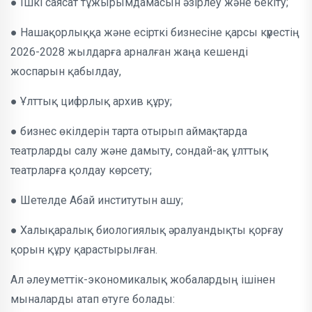
● Ішкі саясат тұжырымдамасын әзірлеу және бекіту;
● Нашақорлыққа және есірткі бизнесіне қарсы күрестің
2026-2028 жылдарға арналған жаңа кешенді
жоспарын қабылдау,
● Ұлттық цифрлық архив құру;
● бизнес өкілдерін тарта отырып аймақтарда
театрларды салу және дамыту, сондай-ақ ұлттық
театрларға қолдау көрсету;
● Шетелде Абай институтын ашу;
● Халықаралық биологиялық әралуандықты қорғау
қорын құру қарастырылған.
Ал әлеуметтік-экономикалық жобалардың ішінен
мыналарды атап өтуге болады: