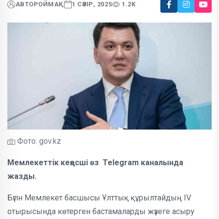
АВТОР
ОЙМАҚ
1 СӘУІР, 2025
1.2K
Фото: gov.kz
Мемлекеттік кеңесші өз Telegram каналында
жазды.
Бүгін Мемлекет басшысы Ұлттық құрылтайдың IV
отырысында көтерген бастамаларды жүзеге асыру