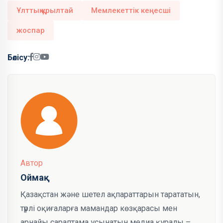
Ұлттық құрылтай
Мемлекеттік кеңесші
жоспар
Бөлісу:
Автор
Оймақ
Қазақстан және шетел ақпараттарын тарататын,
түрлі оқиғаларға мамандар көзқарасы мен
арнайы сараптама ұсынатын медиа құралы –