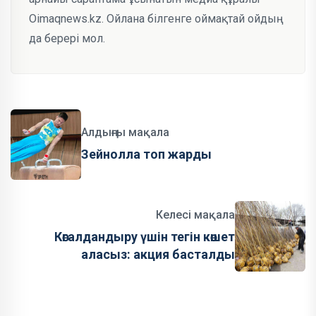
Oimaqnews.kz. Ойлана білгенге оймақтай ойдың
да берері мол.
Алдыңғы мақала
Зейнолла топ жарды
Келесі мақала
Көгалдандыру үшін тегін көшет
аласыз: акция басталды