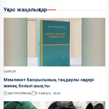
Ұқсас жаңалықтар
САЯСАТ
Мемлекет басшысының таңдаулы сөздері
жинақ болып шықты
АВТОР
ОЙМАҚ
5 ТАМЫЗ, 2026