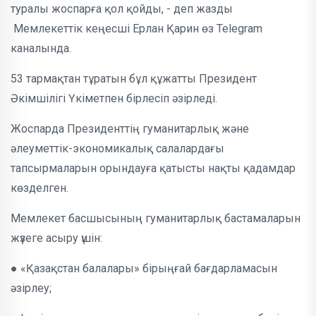
туралы жоспарға қол қойды, - деп жазды
Мемлекеттік кеңесші Ерлан Қарин өз Telegram
каналында.
53 тармақтан тұратын бұл құжатты Президент
Әкімшілігі Үкіметпен бірлесіп әзірледі.
Жоспарда Президенттің гуманитарлық және
әлеуметтік-экономикалық салалардағы
тапсырмаларын орындауға қатысты нақты қадамдар
көзделген.
Мемлекет басшысының гуманитарлық бастамаларын
жүзеге асыру үшін:
● «Қазақстан балалары» бірыңғай бағдарламасын
әзірлеу;