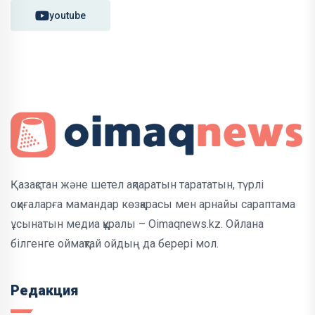
youtube
Қазақстан және шетел ақпаратын тарататын, түрлі
оқиғаларға мамандар көзқарасы мен арнайы сараптама
ұсынатын медиа құралы – Oimaqnews.kz. Ойлана
білгенге оймақтай ойдың да берері мол.
Редакция