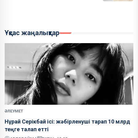
Ұқсас жаңалықтар
ӘЛЕУМЕТ
Нұрай Серікбай ісі: жәбірленуші тарап 10 млрд
теңге талап етті