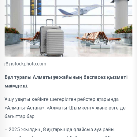
istockphoto.com
Бұл туралы Алматы әуежайының баспасөз қызметі
мәлімдеді.
Ұшу уақыты кейінге шегерілген рейстер қатарында
«Алматы-Астана», «Алматы-Шымкент» және өзге де
бағыттар бар.
– 2025 жылдың 8 қаңтарында қолайсыз ауа райы