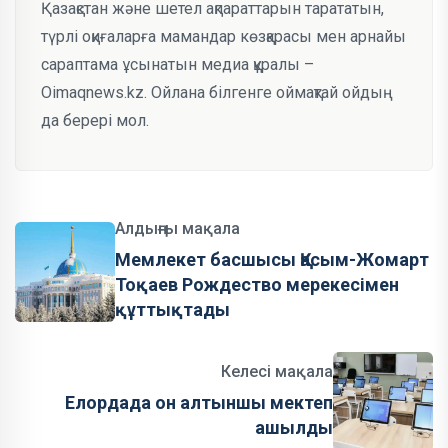
Қазақстан және шетел ақпараттарын тарататын,
түрлі оқиғаларға мамандар көзқарасы мен арнайы
сараптама ұсынатын медиа құралы –
Oimaqnews.kz. Ойлана білгенге оймақтай ойдың
да берері мол.
Алдыңғы мақала
Мемлекет басшысы Қасым-Жомарт
Тоқаев Рождество мерекесімен
құттықтады
Келесі мақала
Елордада он алтыншы мектеп
ашылды