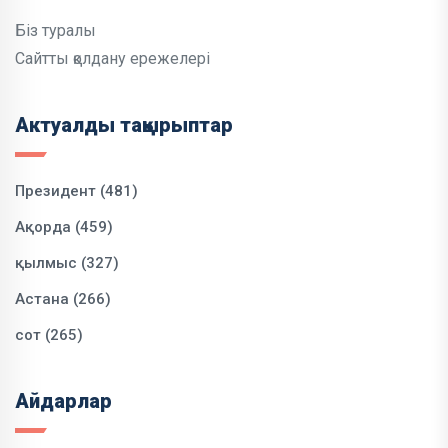
Біз туралы
Сайтты қолдану ережелері
Актуалды тақырыптар
Президент (481)
Ақорда (459)
қылмыс (327)
Астана (266)
сот (265)
Айдарлар