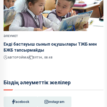
ӘЛЕУМЕТ
Енді бастауыш сынып оқушылары ТЖБ мен
БЖБ тапсырмайды
АВТОР
ОЙМАҚ
БҮГІН, 08:48
Біздің әлеуметтік желілер
facebook
instagram