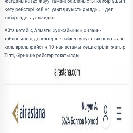
жағдайына (қар жауу, тұман) байланысты кейбір ұшып
кету рейстері кейінгі уақытқа ауыстырылды, – деп
хабарлады әуежайдан.
Айта кетейік, Алматы әуежайының онлайн-
таблосының деректеріне сәйкес ұшуға тиіс ішкі және
халықаралық рейстің 10-нан астамы кешіктіріліп жатыр.
Тіпті, бірнеше рейстер тоқтатылды.