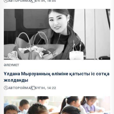
АВТОР
ОЙМАҚ
БҮГІН, 18:05
ӘЛЕУМЕТ
Ұлдана Мырзуанның өліміне қатысты іс сотқа
жолданды
АВТОР
ОЙМАҚ
БҮГІН, 14:22