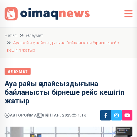
Негізгі
Әлеумет
Ауа райы қолайсыздығына байланысты бірнеше рейс
кешігіп жатыр
ӘЛЕУМЕТ
Ауа райы қолайсыздығына
байланысты бірнеше рейс кешігіп
жатыр
АВТОР
ОЙМАҚ
8 ҚАҢТАР, 2025
1.1K