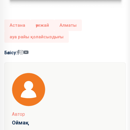
Астана
әуежай
Алматы
ауа райы қолайсыздығы
Бөлісу:
Автор
Оймақ